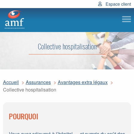
Espace client
Subm
Collective hospitalisation
Accueil
Assurances
Avantages extra légaux
Collective hospitalisation
POURQUOI
Vous avez séjourné à l’hôpital … et surpris du coût des