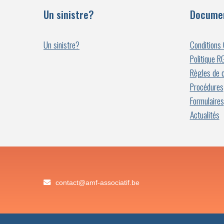
Un sinistre?
Documen
Un sinistre?
Conditions
Politique 
Règles de 
Procédures
Formulaires
Actualités
eb.fitaicossa-fma@tcatnoc