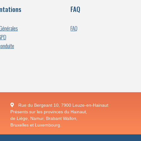
tations
FAQ
 Générales
FAQ
RGPD
conduite
Rue du Bergeant 10, 7900 Leuze-en-Hainaut
Présents sur les provinces du Hainaut,
de Liège, Namur, Brabant Wallon,
Bruxelles et Luxembourg.