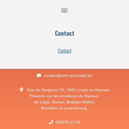
FAQ
Contact
Contact
eb.fitaicossa-fma@tcatnoc
Rue du Bergeant 10, 7900 Leuze-en-Hainaut
Présents sur les provinces du Hainaut,
de Liège, Namur, Brabant Wallon,
Bruxelles et Luxembourg.
069/78.13.48