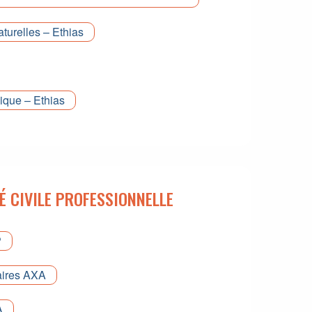
turelles – Ethias
dique – Ethias
É CIVILE PROFESSIONNELLE
P
ires AXA
A