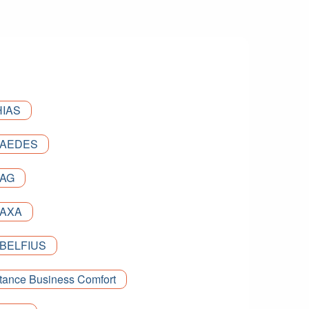
HIAS
e AEDES
 AG
 AXA
 BELFIUS
tance Business Comfort