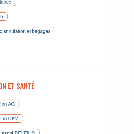
tance
ce
c annulation et bagages
ON ET SANTÉ
tion AG
tion DKV
s santé BELFIUS