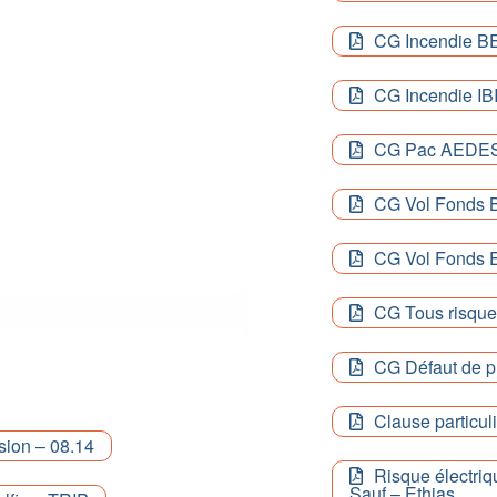
CG Incendie B
CG Incendie IB
CG Pac AEDE
CG Vol Fonds
CG Vol Fonds
CG Tous risque
CG Défaut de pr
Clause particuli
ion – 08.14
Risque électriq
Sauf – Ethias