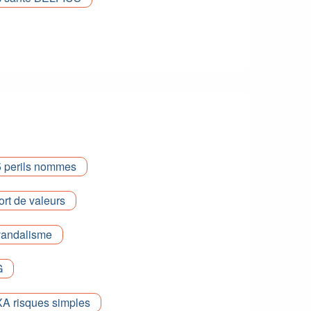
 perils nommes
rt de valeurs
vandalisme
G
A risques simples