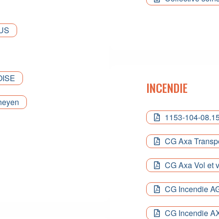
EUS
OISE
INCENDIE
heyen
1153-104-08.15
CG Axa Transpo
CG Axa Vol et 
CG Incendie A
CG Incendie AX