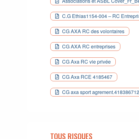
Associations et ASBL Cover_Fr_B
C.G Ethias1154-004 – RC Entrepri
CG AXA RC des volontaires
CG AXA RC entreprises
CG Axa RC vie privée
CG Axa RCE 4185467
CG axa sport agrement.41838671
TOUS RISQUES