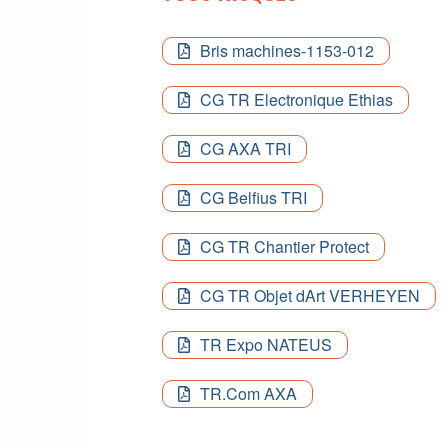
Bris machines-1153-012
CG TR Electronique Ethias
CG AXA TRI
CG Belfius TRI
CG TR Chantier Protect
CG TR Objet dArt VERHEYEN
TR Expo NATEUS
TR.Com AXA