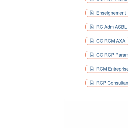
Enseignement
RC Adm ASBL
CG RCM AXA
CG RCP Param
RCM Entrepris
RCP Consultan