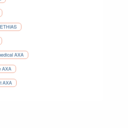
 ETHIAS
edical AXA
e AXA
t AXA