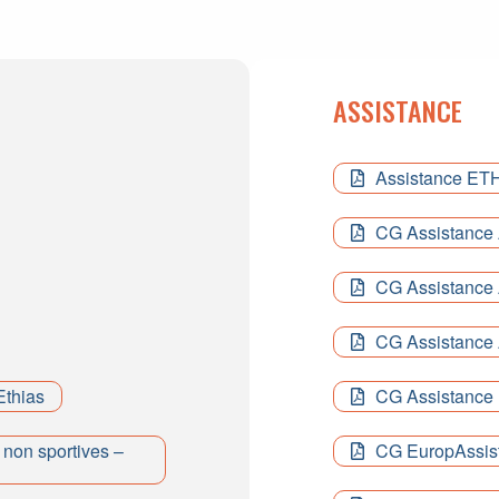
ASSISTANCE
Assistance ET
CG Assistanc
CG Assistance
CG Assistance
Ethias
CG Assistance
 non sportives –
CG EuropAssis