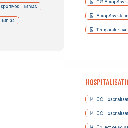
CG EuropAssis
 sportives – Ethias
EuropAssistan
 Ethias
Temporaire ave
HOSPITALISATI
CG Hospitalisa
CG Hospitalisa
Collective soin