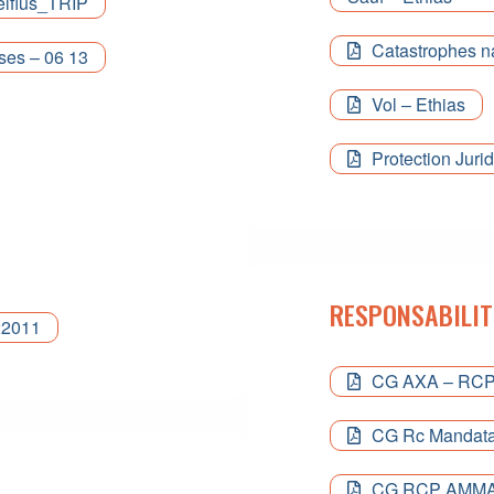
elfius_TRIP
Catastrophes na
ses – 06 13
Vol – Ethias
Protection Juri
RESPONSABILIT
22011
CG AXA – RC
CG Rc Mandata
CG RCP AMM