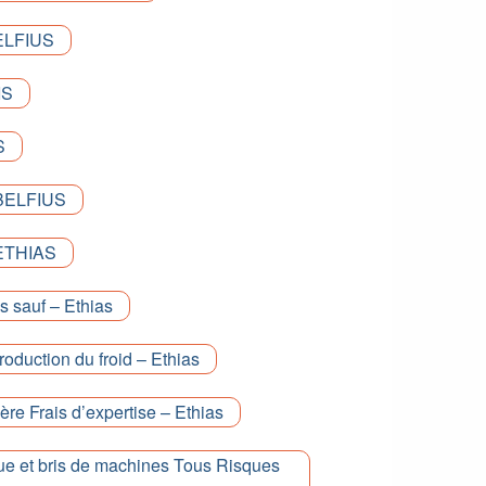
ELFIUS
IS
S
 BELFIUS
 ETHIAS
s sauf – Ethias
oduction du froid – Ethias
ère Frais d’expertise – Ethias
ue et bris de machines Tous Risques