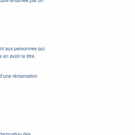
édure entamée par un
ent aux personnes qui,
en avoir le titre.
 d’une réclamation
ondamnation des