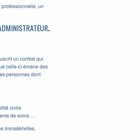
professionnelle, un
L’ADMINISTRATEUR
.
scrit un contrat qui
Que celle-ci émane des
 des personnes dont
ité civile
ments de soins …
s immatérielles.