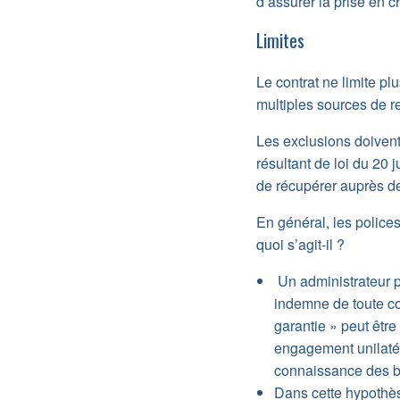
d’assurer la prise en c
Limites
Le contrat ne limite pl
multiples sources de r
Les exclusions doivent ê
résultant de loi du 20 
de récupérer auprès de
En général, les polic
quoi s’agit-il ?
Un administrateur p
indemne de toute co
garantie » peut être
engagement unilatér
connaissance des bé
Dans cette hypothès