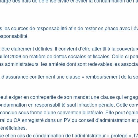
harge des frais de défense civile et éviter la condamnation de l’
us les sources de responsabilité afin de rester en phase avec l’év
esponsabilité.
tre clairement définies. Il convient d’être attentif à la couvertu
juillet 2006 en matière de dettes sociales et fiscales. Celle-ci pe
s administrateurs les arriérés dont sont redevables les associa
es d’assurance contiennent une clause « remboursement de la so
eut exiger en contrepartie de son mandat une clause qui engag
ndamnation en responsabilité sauf infraction pénale. Cette con
 conclue sous forme d’une convention bilatérale. Elle peut égal
al du CA enregistré dans un PV du conseil d’administration et p
néficiaires.
e et en cas de condamnation de l’administrateur « protégé », l