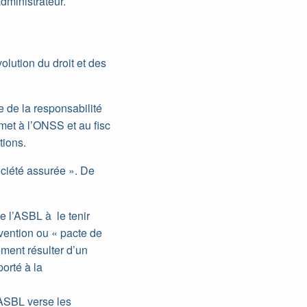
administrateur.
olution du droit et des
re de la responsabilité
rmet à l’ONSS et au fisc
tions.
ciété assurée ». De
e l’ASBL à le tenir
vention ou « pacte de
ement résulter d’un
orté à la
’ASBL verse les