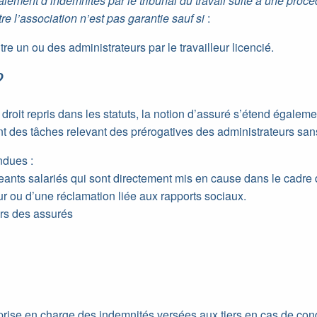
ement d’indemnités par le tribunal du travail suite à une proc
tre l’association n’est pas garantie sauf si
:
tre un ou des administrateurs par le travailleur licencié.
?
 droit repris dans les statuts, la notion d’assuré s’étend égalem
t des tâches relevant des prérogatives des administrateurs sans 
ndues :
ants salariés qui sont directement mis en cause dans le cadre
ur ou d’une réclamation liée aux rapports sociaux.
ers des assurés
s
 prise en charge des indemnités versées aux tiers en cas de c