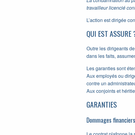
La condamnation au pai
travailleur licencié con
L’action est dirigée con
QUI EST ASSURE 
Outre les dirigeants de
dans les faits, assumen
Les garanties sont éte
Aux employés ou dirige
contre un administrate
Aux conjoints et hériti
GARANTIES
Dommages financier
Le contrat plafonne la