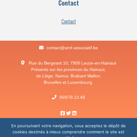
Contact
Contact
eb.fitaicossa-fma@tcatnoc
Rue du Bergeant 10, 7900 Leuze-en-Hainaut
Présents sur les provinces du Hainaut,
de Liège, Namur, Brabant Wallon,
Bruxelles et Luxembourg.
069/78.13.48
Facebook
Twitter
Linkedin
En poursuivant votre navigation, vous acceptez le dépôt de
Politique de confidentialité
cookies destinés à mieux comprendre comment le site est